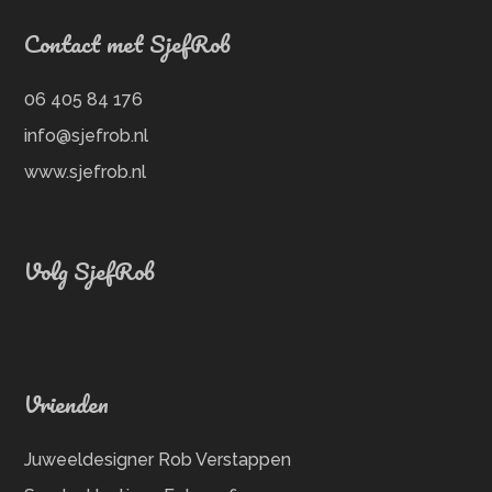
Contact met SjefRob
06 405 84 176
info@sjefrob.nl
www.sjefrob.nl
Volg SjefRob
Vrienden
Juweeldesigner Rob Verstappen