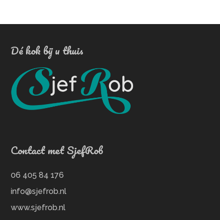
Dé kok bij u thuis
Contact met SjefRob
06 405 84 176
info@sjefrob.nl
www.sjefrob.nl