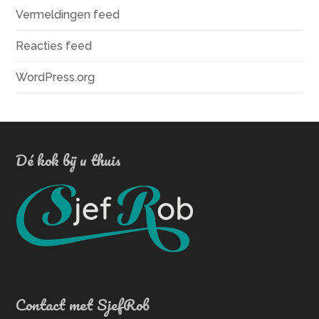
Vermeldingen feed
Reacties feed
WordPress.org
Dé kok bij u thuis
Contact met SjefRob